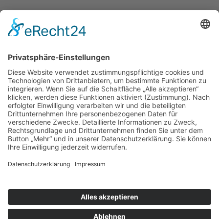
PROFESSIONELL. ENGAGIERT. WIR BERATEN
SIE GERNE.
0
90
80.9
23808-0
BEREICHE
ANSCHRIFT
INDUSTRIE
Steger Haustechnik GmbH
PRIVAT
Harburger Str. 35
JOBS
86655 Harburg
KONTAKT
RECHTLICHES
Tel.:
09080.923808-0
IMPRESSUM
Fax: 09080.923808-9
DATENSCHUTZ